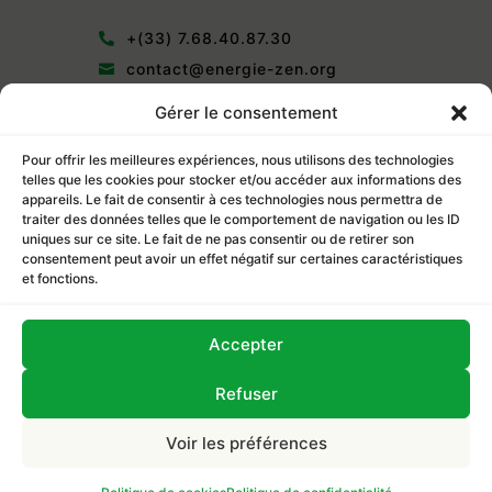
+(33) 7.68.40.87.30

contact@energie-zen.org

Allée du parc 38130 Echirolles

Gérer le consentement
Pour offrir les meilleures expériences, nous utilisons des technologies
telles que les cookies pour stocker et/ou accéder aux informations des
appareils. Le fait de consentir à ces technologies nous permettra de
traiter des données telles que le comportement de navigation ou les ID
Cliquez pour accepter les cookies
uniques sur ce site. Le fait de ne pas consentir ou de retirer son
marketing et activer ce contenu
consentement peut avoir un effet négatif sur certaines caractéristiques
et fonctions.
Accepter
Refuser
Site réalisé par
Octelia
●
Tous droits réservés
© 2024
Voir les préférences
>