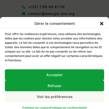
+(33) 7.68.40.87.30

contact@energie-zen.org

Allée du parc 38130 Echirolles

Gérer le consentement
Pour offrir les meilleures expériences, nous utilisons des technologies
telles que les cookies pour stocker et/ou accéder aux informations des
appareils. Le fait de consentir à ces technologies nous permettra de
traiter des données telles que le comportement de navigation ou les ID
Cliquez pour accepter les cookies
uniques sur ce site. Le fait de ne pas consentir ou de retirer son
marketing et activer ce contenu
consentement peut avoir un effet négatif sur certaines caractéristiques
et fonctions.
Accepter
Refuser
Site réalisé par
Octelia
●
Tous droits réservés
© 2024
Voir les préférences
>
Politique de cookies
Politique de confidentialité